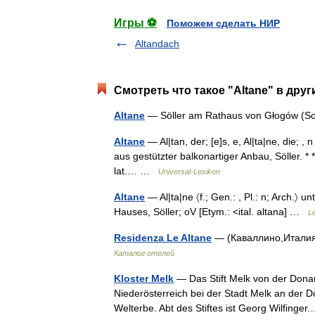
Игры ⚽
Поможем сделать НИР
Altandach
Смотреть что такое "Altane" в друг
Altane
— Söller am Rathaus von Głogów (Sc
Altane
— Al|tan, der; [e]s, e, Al|ta|ne, die; , 
aus gestützter balkonartiger Anbau, Söller. * * * 
lat.… …
Universal-Lexikon
Altane
— Al|ta|ne 〈f.; Gen.: , Pl.: n; Arch.〉
Hauses, Söller; oV [Etym.: <ital. altana] …
L
Residenza Le Altane
— (Каваллино,Италия
Каталог отелей
Kloster Melk
— Das Stift Melk von der Donau 
Niederösterreich bei der Stadt Melk an de
Welterbe. Abt des Stiftes ist Georg Wilfing