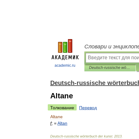
Словари и энциклоп
academic.ru
Deutsch-russische wörterbuch der kunst
Deutsch-russische wörterbuc
Altane
Толкование
Перевод
Altane
f
; =
Altan
Deutsch
-
russische
wörterbuch
der
kunst
.
2013
.