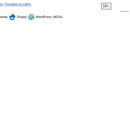
ка
,
Реклама на сайте
18+
omla,
Drupal,
WordPress, MODx.