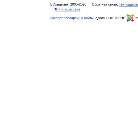
© Академик, 2000-2026
Обратная связь:
Техподдерж
👣 Путешествия
Экспорт словарей на сайты
, сделанные на PHP,
Jo