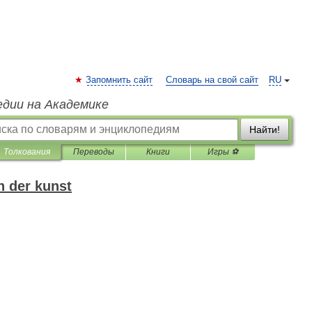
Запомнить сайт
Словарь на свой сайт
RU
едии на Академике
Найти!
Толкования
Переводы
Книги
Игры ⚽
h der kunst