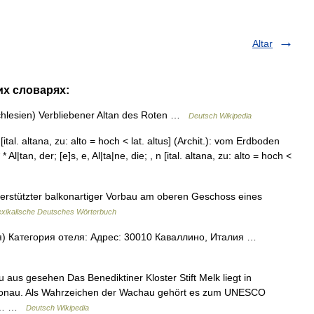
Altar
их словарях:
hlesien) Verbliebener Altan des Roten …
Deutsch Wikipedia
n [ital. altana, zu: alto = hoch < lat. altus] (Archit.): vom Erdboden
Al|tan, der; [e]s, e, Al|ta|ne, die; , n [ital. altana, zu: alto = hoch <
 unterstützter balkonartiger Vorbau am oberen Geschoss eines
exikalische Deutsches Wörterbuch
) Категория отеля: Адрес: 30010 Каваллино, Италия …
aus gesehen Das Benediktiner Kloster Stift Melk liegt in
r Donau. Als Wahrzeichen der Wachau gehört es zum UNESCO
er.… …
Deutsch Wikipedia