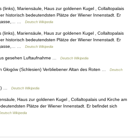
links), Mariensäule, Haus zur goldenen Kugel , Collaltopalais
der historisch bedeutendsten Plätze der Wiener Innenstadt. Er
lergasse,… …
Deutsch Wikipedia
links), Mariensäule, Haus zur goldenen Kugel , Collaltopalais
der historisch bedeutendsten Plätze der Wiener Innenstadt. Er
lergasse,… …
Deutsch Wikipedia
 aus gesehen Luftaufnahme …
Deutsch Wikipedia
n Głogów (Schlesien) Verbliebener Altan des Roten …
Deutsch
en) …
Deutsch Wikipedia
ensäule, Haus zur goldenen Kugel , Collaltopalais und Kirche am
bedeutendsten Plätze der Wiener Innenstadt. Er befindet sich
Deutsch Wikipedia